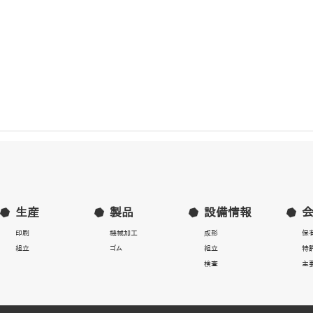
生産
製品
設備情報
印刷
機械加工
成形
保
組立
ゴム
組立
特
検査
主