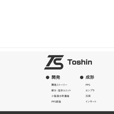
開発
成形
開発ストーリー
PPS
節水・泡沫ユニット
エンプラ
小型温水貯湯機
汎用
PPS部品
インサート