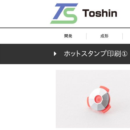
開発
成形
PPS
エンプラ
汎用
インサート
ホットスタンプ印刷①