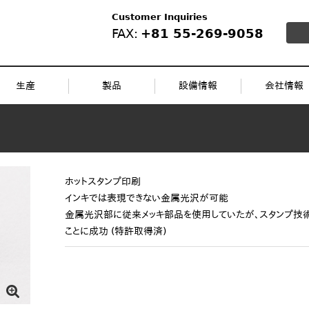
Customer Inquiries
FAX:
+81 55-269-9058
生産
製品
設備情報
会社情報
印刷
組立
機械加工
ゴム
成形
組立
検査
ホットスタンプ印刷
インキでは表現できない金属光沢が可能
金属光沢部に従来メッキ部品を使用していたが、スタンプ技
ことに成功 (特許取得済)